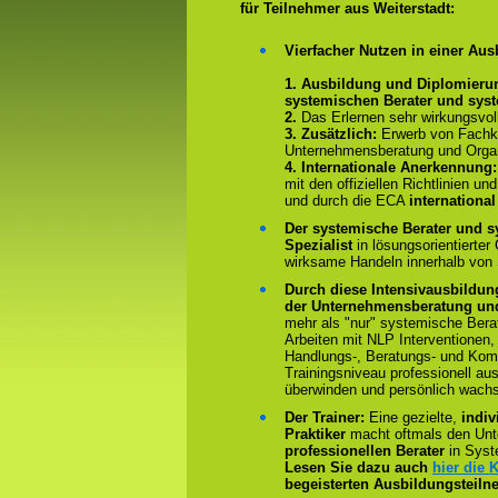
für Teilnehmer aus Weiterstadt:
Vierfacher Nutzen in einer Aus
1. Ausbildung und Diplomieru
systemischen Berater und sys
2.
Das Erlernen sehr wirkungsvo
3. Zusätzlich:
Erwerb von Fachk
Unternehmensberatung und Organ
4.
Internationale Anerkennung
mit den offiziellen Richtlinien 
und durch die ECA
international
Der systemische Berater und s
Spezialist
in lösungsorientierter
wirksame Handeln innerhalb von
Durch diese Intensivausbildun
der Unternehmensberatung und
mehr als "nur" systemische Bera
Arbeiten mit NLP Interventionen,
Handlungs-, Beratungs- und Kom
Trainingsniveau professionell au
überwinden und persönlich wach
Der Trainer:
Eine gezielte,
indiv
Praktiker
macht oftmals den Un
professionellen Berater
in Syst
Lesen Sie dazu auch
hier die
begeisterten Ausbildungsteiln