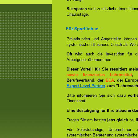
Sie sparen
sich zusätzliche Investitio
Urlaubstage.
Für Sparfüchse:
Privatkunden und Angestellte könne
systemischen Business Coach als Wer
Oft
wird auch die Investition für 
Arbeitgeber übernommen.
Dieser Vorteil für Sie resultiert me
sowie lizenziertes Lehrinstitut
, 
Berufsverband, der
ECA
, der Europ
Expert Level Partner
zum "Lehrcoach 
Bitte informieren Sie sich dazu
vorh
Finanzamt!
Eine Bestätigung für Ihre Steuererklä
Fragen Sie am besten
jetzt gleich
bei I
Für Selbstständige, Unternehmer 
systemischen Berater und systemische