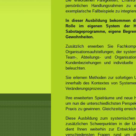
Die erworbenen Fähigkeiten, Erfahr
persönlichen Handlungsrahmen zu e
exemplarische Fallbeispiele zu integrier
In dieser Ausbildung bekommen die
Rolle im eigenen System der He
Sabotageprogramme, eigene Begrenz
Gewohnheiten.
Zusätzlich erwerben Sie Fachko
Organisationsaufstellungen, der syst
Team-, Abteilungs- und Organisation
Kundenbeziehungen und individuelle
beleuchten.
Sie erlernen Methoden zur sofortigen 
innerhalb des Kontextes von Systemen
Veränderungsprozesse.
Ihre erweiterten Spielräume und neue
um nun die unterschiedlichsten Perspek
Praxis zu gewinnen. Gleichzeitig errei
Diese Ausbildung zum systemischen
zusätzlichen Schwerpunkten in der Un
dient Ihnen weiterhin zur Entwicklun
verschiedensten Fragen rund um di