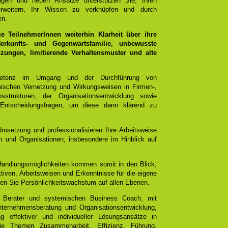
ungen und neuen Ansätze unterstützen Sie, Ihren
rweitern, Ihr Wissen zu verknüpfen und durch
en.
 TeilnehmerInnen weiterhin Klarheit über ihre
rkunfts- und Gegenwartsfamilie, unbewusste
ungen, limitierende Verhaltensmuster und alte
mpetenz im Umgang und der Durchführung von
emischen Vernetzung und Wirkungsweisen in Firmen-,
sstrukturen, der Organisationsentwicklung sowie
 Entscheidungsfragen, um diese dann klärend zu
Umsetzung und professionalisieren Ihre Arbeitsweise
 und Organisationen, insbesondere im Hinblick auf
 Handlungsmöglichkeiten kommen somit in den Blick,
tiven, Arbeitsweisen und Erkenntnisse für die eigene
chen Sie Persönlichkeitswachstum auf allen Ebenen.
 Berater und systemischen Business Coach, mit
ternehmensberatung und Organisationsentwicklung,
g effektiver und individueller Lösungsansätze in
e Themen Zusammenarbeit, Effizienz, Führung,