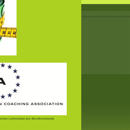
ziertes Lehrinstitut des Berufsverbands