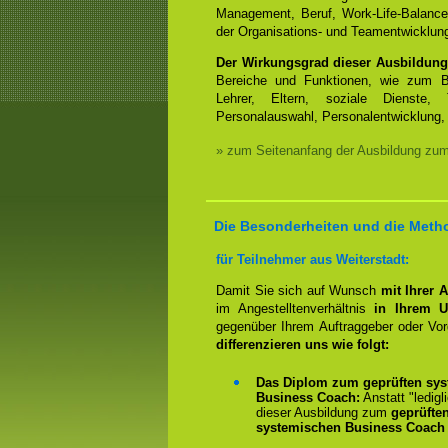
Management, Beruf, Work-Life-Balanc
der Organisations- und Teamentwicklun
Der Wirkungsgrad dieser Ausbildung
Bereiche und Funktionen, wie zum Be
Lehrer, Eltern, soziale Dienste, 
Personalauswahl, Personalentwicklung, 
» zum Seitenanfang der Ausbildung zu
Die Besonderheiten und die Meth
für Teilnehmer aus Weiterstadt:
Damit Sie sich auf Wunsch
mit Ihrer 
im Angestelltenverhältnis
in Ihrem U
gegenüber Ihrem Auftraggeber oder Vo
differenzieren uns wie folgt:
Das Diplom zum geprüften sys
Business Coach:
Anstatt "ledigl
dieser Ausbildung zum
geprüfte
systemischen Business Coach 