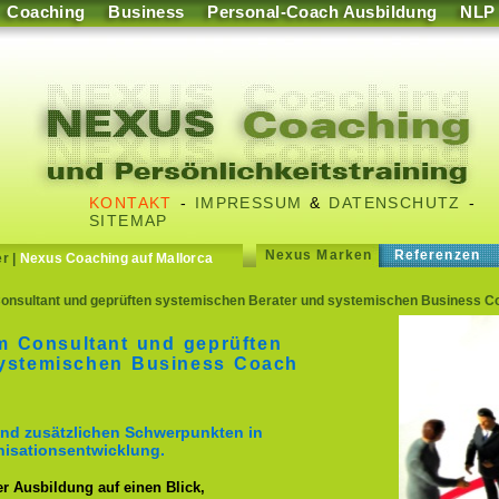
Coaching
Business
Personal-Coach Ausbildung
NLP
KONTAKT
-
IMPRESSUM
&
DATENSCHUTZ
-
SITEMAP
Nexus Marken
Referenzen
er
|
Nexus Coaching auf Mallorca
nsultant und geprüften systemischen Berater und systemischen Business Coa
 Consultant und geprüften
systemischen Business Coach
nd zusätzlichen Schwerpunkten in
isationsentwicklung.
er Ausbildung auf einen Blick,