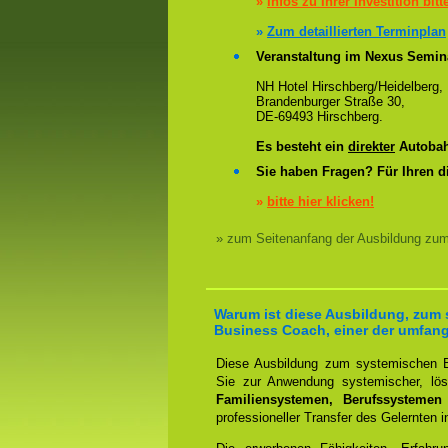
»
Infos zu Ihrer Investition bitt
»
Zum detaillierten Terminplan
Veranstaltung im Nexus Semin
NH Hotel Hirschberg/Heidelberg,
Brandenburger Straße 30,
DE-69493 Hirschberg.
Es besteht ein
direkter
Autobah
Sie haben Fragen? Für Ihren d
»
bitte hier klicken!
» zum Seitenanfang der Ausbildung zu
Warum ist diese Ausbildung, zum
Business Coach, einer der umfan
Diese Ausbildung zum systemischen B
Sie zur Anwendung systemischer, lösu
Familiensystemen, Berufssystemen
professioneller Transfer des Gelernten i