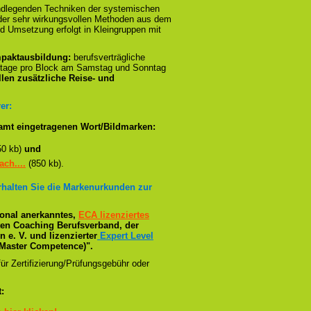
ndlegenden Techniken der systemischen
n der sehr wirkungsvollen Methoden aus dem
d Umsetzung erfolgt in Kleingruppen mit
paktausbildung:
berufsverträgliche
stage pro Block am Samstag und Sonntag
llen zusätzliche Reise- und
er:
amt eingetragenen Wort/Bildmarken:
50 kb)
und
ch....
(850 kb).
erhalten Sie die Markenurkunden zur
tional anerkanntes,
ECA lizenziertes
ßten Coaching Berufsverband, der
e. V. und lizenzierter
Expert Level
Master Competence)".
ür Zertifizierung/Prüfungsgebühr oder
: