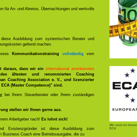
nen für An- und Abreise, Übernachtungen und wertvolle
n diese Ausbildung zum systemischen Berater und
bungskosten geltend machen.
dieses
Kommunikationstraining
vollständig
vom
ist daraus, dass wir ein
international anerkanntes
des ältesten und renommierten Coaching
ean Coaching Association e. V., und lizenzierter
ECA (Master Competence)" sind.
er
bei Ihrem Steuerberater oder Ihrem zuständigen
rung stellen wir Ihnen gerne aus.
hrem Arbeitgeber nach!
Es lohnt sich!
Wir sind ein lizen
und Existenzgründer ist diese Ausbildung zum
ECA
n Business Coach eine Betriebsausgabe, die zu