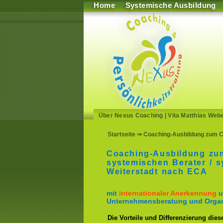
Home
Systemische Ausbildung
Über Nexus Coaching
|
Vita Matthias Web
Startseite
⇒ Coaching-Ausbildung zum Co
Coaching-Ausbildung zum
systemischen Berater / 
Weiterstadt nach ECA
mit
internationaler Anerkennung
u
Unternehmensberatung und Organ
Die Vorteile und Differenzierung dies