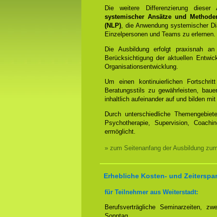
Die weitere Differenzierung dieser
systemischer Ansätze und Methode
(NLP)
, die Anwendung systemischer Dia
Einzelpersonen und Teams zu erlernen.
Die Ausbildung erfolgt praxisnah an
Berücksichtigung der aktuellen Entwi
Organisationsentwicklung.
Um einen kontinuierlichen Fortschrit
Beratungsstils zu gewährleisten, bauen
inhaltlich aufeinander auf und bilden 
Durch unterschiedliche Themengebiet
Psychotherapie, Supervision, Coachin
ermöglicht.
» zum Seitenanfang der Ausbildung zu
Erhebliche Kosten- und Zeiterspa
für Teilnehmer aus Weiterstadt:
Berufsverträgliche Seminarzeiten, 
Sonntag.