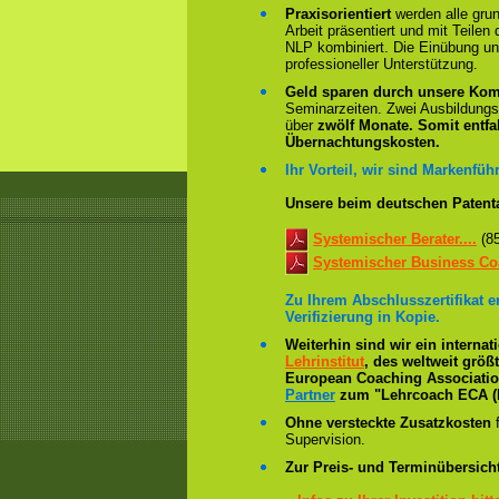
Praxisorientiert
werden alle gru
Arbeit präsentiert und mit Teile
NLP kombiniert. Die Einübung un
professioneller Unterstützung.
Geld sparen durch unsere Kom
Seminarzeiten. Zwei Ausbildung
über
zwölf Monate.
Somit entfa
Übernachtungskosten.
Ihr Vorteil, wir sind Markenführ
Unsere beim deutschen Patent
Systemischer Berater....
(8
Systemischer Business Coa
Zu Ihrem Abschlusszertifikat 
Verifizierung in Kopie.
Weiterhin sind wir ein interna
Lehrinstitut
, des weltweit grö
European Coaching Association 
Partner
zum "Lehrcoach ECA (
Ohne versteckte Zusatzkosten
f
Supervision.
Zur Preis- und Terminübersicht