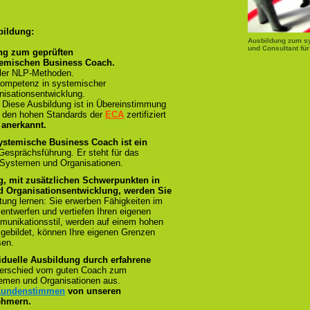
bildung:
Ausbildung zum s
und Consultant für
ng zum geprüften
temischen Business Coach.
ller NLP-Methoden.
ompetenz in systemischer
isationsentwicklung.
:
Diese Ausbildung ist in Übereinstimmung
und den hohen Standards der
ECA
zertifiziert
 anerkannt.
ystemische Business Coach ist ein
 Gesprächsführung. Er steht für das
 Systemen und Organisationen.
g, mit zusätzlichen Schwerpunkten in
 Organisationsentwicklung, werden Sie
tung lernen: Sie erwerben Fähigkeiten im
 entwerfen und vertiefen Ihren eigenen
munikationsstil, werden auf einem hohen
sgebildet, können Ihre eigenen Grenzen
sen.
iduelle Ausbildung durch erfahrene
terschied vom guten Coach zum
emen und Organisationen aus.
 Kundenstimmen
von unseren
ehmern.